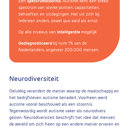
Een
spectrumstoornis
. Autisme kent een breed
spectrum van sterke punten, capaciteiten,
behoeften en uitdagingen. Het uit zich bij
iedereen anders, zowel qua aard als ernst.
Op alle niveaus van
intelligentie
mogelijk
Gediagnosticeerd
bij ruim 1% van de
Nederlanders, ongeveer 200.000 mensen.
Neurodiversiteit
Gelukkig verandert de manier waarop de maatschappij en
het bedrijfsleven autisme benadert. Voorheen werd
autisme vooral beschouwd als een stoornis.
Tegenwoordig wordt autisme vaker als neurodivers
gezien. Neurodiversiteit beschrijft het idee dat mensen
de wereld om zich heen op een andere manier ervaren en