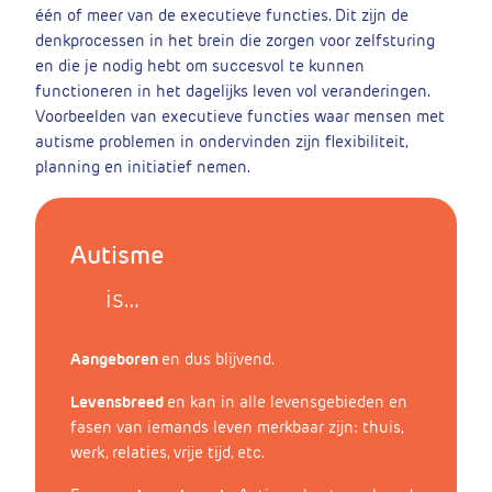
één of meer van de executieve functies. Dit zijn de
denkprocessen in het brein die zorgen voor zelfsturing
en die je nodig hebt om succesvol te kunnen
functioneren in het dagelijks leven vol veranderingen.
Voorbeelden van executieve functies waar mensen met
autisme problemen in ondervinden zijn flexibiliteit,
planning en initiatief nemen.
Autisme
is…
Aangeboren
en dus blijvend.
Levensbreed
en kan in alle levensgebieden en
fasen van iemands leven merkbaar zijn: thuis,
werk, relaties, vrije tijd, etc.