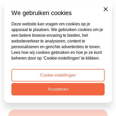
Missie: meer mensen met autisme
Close
We gebruiken cookies
een baan
Deze website kan vragen om cookies op je
Al deze inzichten gecombineerd vormen ons
apparaat te plaatsen. We gebruiken cookies om je
bestaansrecht. Wij geloven in de talenten van mensen
een betere browse-ervaring te bieden, het
met autisme en zien de meerwaarde die zij creëren bij
websiteverkeer te analyseren, content te
bedrijven. Met onze jarenlange ervaring begeleiden we
personaliseren en gerichte advertenties te tonen.
zowel medewerkers als organisaties bij een duurzame
Lees hoe wij cookies gebruiken en hoe je ze kunt
inzet. Als detacheringsbureau zijn wij dé verbinder voor
beheren door op ‘Cookie-instellingen’ te klikken.
mensen met autisme en de arbeidsmarkt.
Wil jij een medewerker met autisme
Cookie-instellingen
detacheren?
Accepteren
Detachering
is een prettige en veilige manier om kennis
met ons te maken.