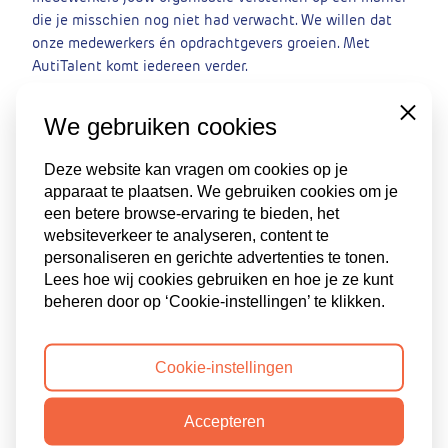
die je misschien nog niet had verwacht. We willen dat
onze medewerkers én opdrachtgevers groeien. Met
AutiTalent komt iedereen verder.
Zet die stap en ontdek zelf hoe waardevol
Close
We gebruiken cookies
neurodiversiteit kan zijn voor jouw bedrijf. Heb je vragen
of twijfels? Neem gerust contact met ons op, we helpen
Deze website kan vragen om cookies op je
je graag verder!
apparaat te plaatsen. We gebruiken cookies om je
een betere browse-ervaring te bieden, het
websiteverkeer te analyseren, content te
personaliseren en gerichte advertenties te tonen.
Lees hoe wij cookies gebruiken en hoe je ze kunt
beheren door op ‘Cookie-instellingen’ te klikken.
Deel dit verhaal:
Cookie-instellingen
Ook interessant
Accepteren