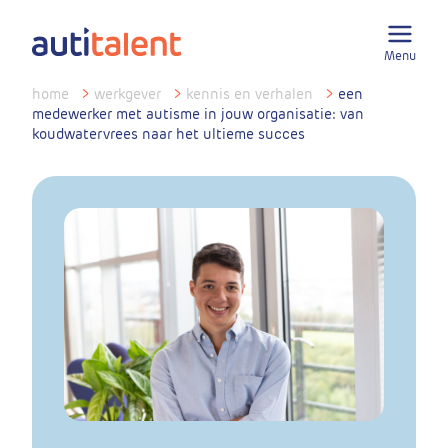
Menu
home
>
werkgever
>
kennis en verhalen
>
een
medewerker met autisme in jouw organisatie: van
koudwatervrees naar het ultieme succes