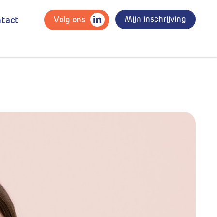
Mijn inschrijving
Volg ons
tact