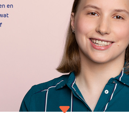
en en
 wat
f