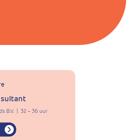
re
nsultant
s B.V.
|
32 – 36 uur