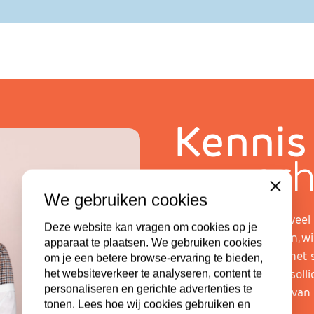
Kennis
ver
Close
We gebruiken cookies
AutiTalent heeft heel veel
Deze website kan vragen om cookies op je
kennis met jou te delen, w
apparaat te plaatsen. We gebruiken cookies
bijvoorbeeld tips voor het 
om je een betere browse-ervaring te bieden,
voorbereiden van een solli
het websiteverkeer te analyseren, content te
personaliseren en gerichte advertenties te
inspirerende verhalen van
tonen. Lees hoe wij cookies gebruiken en
en verhalen?