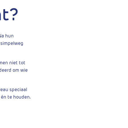
nt?
 Na hun
f simpelweg
men niet tot
rdeerd om wie
reau speciaal
 én te houden.