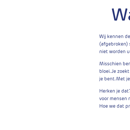
Wa
Wij kennen de
(afgebroken) s
niet worden ui
Misschien ben 
bloei. Je zoe
je bent. Met j
Herken je dat?
voor mensen m
Hoe we dat p