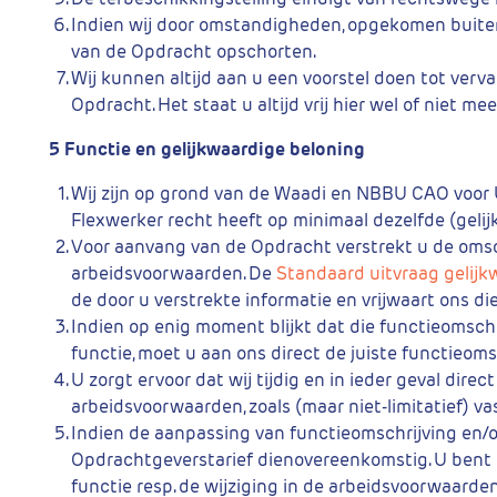
Indien wij door omstandigheden, opgekomen buiten s
van de Opdracht opschorten.
Wij kunnen altijd aan u een voorstel doen tot ver
Opdracht. Het staat u altijd vrij hier wel of niet me
5 Functie en gelijkwaardige beloning
Wij zijn op grond van de Waadi en NBBU CAO voor U
Flexwerker recht heeft op minimaal dezelfde (geli
Voor aanvang van de Opdracht verstrekt u de omschr
arbeidsvoorwaarden. De
Standaard uitvraag gelijk
de door u verstrekte informatie en vrijwaart ons 
Indien op enig moment blijkt dat die functieomsch
functie, moet u aan ons direct de juiste functieom
U zorgt ervoor dat wij tijdig en in ieder geval dir
arbeidsvoorwaarden, zoals (maar niet-limitatief) v
Indien de aanpassing van functieomschrijving en/o
Opdrachtgeverstarief dienovereenkomstig. U bent 
functie resp. de wijziging in de arbeidsvoorwaarde