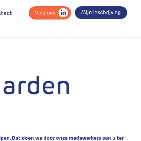
Mijn inschrijving
Volg ons
tact
aarden
s
lpen. Dat doen we door onze medewerkers aan u ter