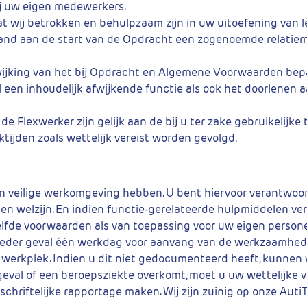
ij uw eigen medewerkers.
t wij betrokken en behulpzaam zijn in uw uitoefening van l
and aan de start van de Opdracht een zogenoemde relatie
fwijking van het bij Opdracht en Algemene Voorwaarden bepa
l een inhoudelijk afwijkende functie als ook het doorlenen
e Flexwerker zijn gelijk aan de bij u ter zake gebruikelijke
tijden zoals wettelijk vereist worden gevolgd.
en veilige werkomgeving hebben. U bent hiervoor verantwoor
d en welzijn. En indien functie-gerelateerde hulpmiddelen ve
lfde voorwaarden als van toepassing voor uw eigen persone
in ieder geval één werkdag voor aanvang van de werkzaamhed
de werkplek. Indien u dit niet gedocumenteerd heeft, kunnen 
eval of een beroepsziekte overkomt, moet u uw wettelijke v
chriftelijke rapportage maken. Wij zijn zuinig op onze AutiT