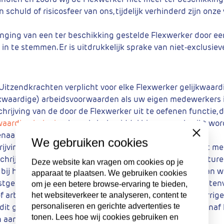
chuld of risicosfeer van ons, tijdelijk verhinderd zijn onz
vanging van een ter beschikking gestelde Flexwerker door e
e in te stemmen. Er is uitdrukkelijk sprake van niet-exclusie
itzendkrachten verplicht voor elke Flexwerker gelijkwaard
jkwaardige) arbeidsvoorwaarden als uw eigen medewerkers i
ijving van de door de Flexwerker uit te oefenen functie, de
waardige beloning
kan als hulpmiddel hiervoor gebruikt worde
dienaangaande.
Close
We gebruiken cookies
rijving en de bijbehorende inschaling niet overeenstemt me
schrijving met bijbehorende inschaling en beloning toesture
Deze website kan vragen om cookies op je
ect bij het bekend worden, op de hoogte gesteld worden van 
apparaat te plaatsen. We gebruiken cookies
astgestelde initiële loonsverhogingen, indexering van kost
om je een betere browse-ervaring te bieden,
f arbeidsvoorwaarden leidt tot een hogere beloning, corrige
het websiteverkeer te analyseren, content te
personaliseren en gerichte advertenties te
dit gecorrigeerde tarief (met terugwerkende kracht) vana
tonen. Lees hoe wij cookies gebruiken en
n aan ons verschuldigd.