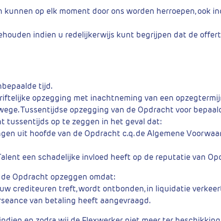
d en kunnen op elk moment door ons worden herroepen, ook i
ouden indien u redelijkerwijs kunt begrijpen dat de offert
bepaalde tijd.
hriftelijke opzegging met inachtneming van een opzegtermi
ge. Tussentijdse opzegging van de Opdracht voor bepaalde tij
tussentijds op te zeggen in het geval dat:
ingen uit hoofde van de Opdracht c.q. de Algemene Voorwaar
alent een schadelijke invloed heeft op de reputatie van Op
wij de Opdracht opzeggen omdat:
uw crediteuren treft, wordt ontbonden, in liquidatie verkeer
surseance van betaling heeft aangevraagd.
ndien en zodra wij de Flexwerker niet meer ter beschikking