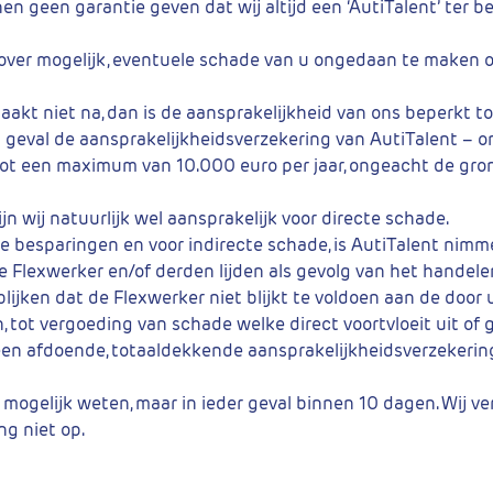
en geen garantie geven dat wij altijd een ‘AutiTalent’ ter 
r zover mogelijk, eventuele schade van u ongedaan te maken 
kt niet na, dan is de aansprakelijkheid van ons beperkt to
t geval de aansprakelijkheidsverzekering van AutiTalent – o
 tot een maximum van 10.000 euro per jaar, ongeacht de gron
ijn wij natuurlijk wel aansprakelijk voor directe schade.
 besparingen en voor indirecte schade, is AutiTalent nimme
 de Flexwerker en/of derden lijden als gevolg van het handel
ijken dat de Flexwerker niet blijkt te voldoen aan de door 
 tot vergoeding van schade welke direct voortvloeit uit of 
een afdoende, totaaldekkende aansprakelijkheidsverzekering 
 mogelijk weten, maar in ieder geval binnen 10 dagen. Wij v
ng niet op.