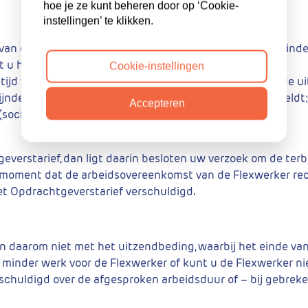
hoe je ze kunt beheren door op ‘Cookie-
instellingen’ te klikken.
 van de door u verstrekte informatie omtrent de functie ind
et u het juiste tarief met terugwerkende kracht betalen.
Cookie-instellingen
ptijd van de Opdracht aanpassen, indien de kosten van de ui
zijnde CAO en/of arbeidsvoorwaardenregeling die bij u geldt;
Accepteren
(sociale en fiscale) wet en- regelgeving;
verstarief, dan ligt daarin besloten uw verzoek om de terb
t moment dat de arbeidsovereenkomst van de Flexwerker re
t Opdrachtgeverstarief verschuldigd.
en daarom niet met het uitzendbeding, waarbij het einde va
f minder werk voor de Flexwerker of kunt u de Flexwerker niet
chuldigd over de afgesproken arbeidsduur of – bij gebreke 