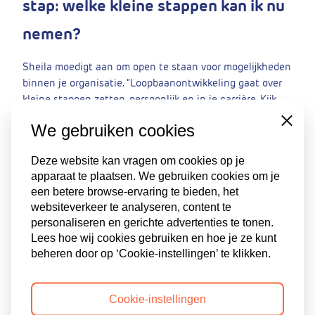
stap: welke kleine stappen kan ik nu
nemen?
Sheila moedigt aan om open te staan voor mogelijkheden
binnen je organisatie. “Loopbaanontwikkeling gaat over
kleine stappen zetten, persoonlijk en in je carrière. Kijk
binnen je organisatie welke kansen er zijn, maar wees ook
Close
We gebruiken cookies
nieuwsgierig naar de bredere arbeidsmarkt.”
Ze geeft een tip om dingen rustig te onderzoeken. “Ga
Deze website kan vragen om cookies op je
eens op een informeel gesprek of een koffieafspraak met
apparaat te plaatsen. We gebruiken cookies om je
een collega of op een afdeling die jou interesseert. Zo
een betere browse-ervaring te bieden, het
websiteverkeer te analyseren, content te
kun je ontspannen en nieuwsgierig kijken wat er allemaal
personaliseren en gerichte advertenties te tonen.
mogelijk is.”
Lees hoe wij cookies gebruiken en hoe je ze kunt
beheren door op ‘Cookie-instellingen’ te klikken.
Kijk eens naar wat je al hebt bereikt
Cookie-instellingen
Tot slot wilt Sheila graag meegeven om te kijken naar wat