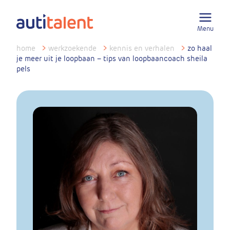
Menu
home
>
werkzoekende
>
kennis en verhalen
>
zo haal
je meer uit je loopbaan – tips van loopbaancoach sheila
pels