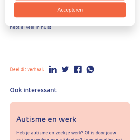
je al bereikt hebt. “Mensen onderschatten vaak wat ze al
Accepteren
kunnen,” zegt ze. “Kijk eens naar je cv en realiseer je
hoeveel ervaring en vaardigheden je al hebt opgedaan. Je
hebt al veel in huis!”
Deel dit verhaal:
Ook interessant
Autisme en werk
Heb je autisme en zoek je werk? Of is door jouw
autisme werken een uitdaging? Lees hier alles wat