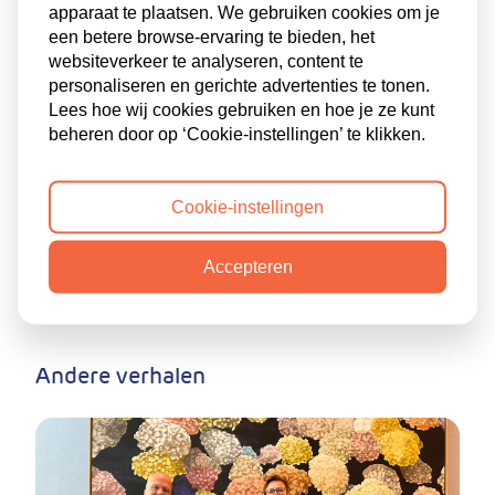
talent!
apparaat te plaatsen. We gebruiken cookies om je
een betere browse-ervaring te bieden, het
AutiTalent is dé verbinder voor organisaties en mensen
websiteverkeer te analyseren, content te
met autisme. Wil jij net als Mariëlle een medewerker met
personaliseren en gerichte advertenties te tonen.
autisme in je team? Of ben je eerst benieuwd naar de
Lees hoe wij cookies gebruiken en hoe je ze kunt
begeleiding en diensten die wij bieden? Neem contact op
beheren door op ‘Cookie-instellingen’ te klikken.
en we vertellen je graag meer!
Cookie-instellingen
Neem contact op
Accepteren
Deel dit verhaal:
Andere verhalen