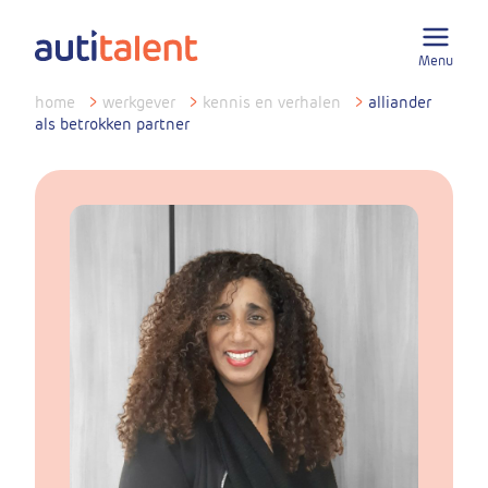
Menu
home
>
werkgever
>
kennis en verhalen
>
alliander
als betrokken partner