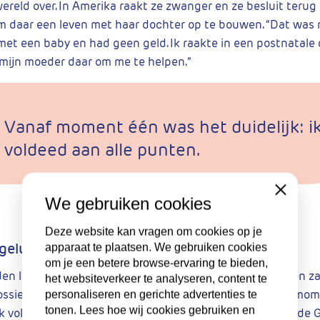
ereld over. In Amerika raakt ze zwanger en ze besluit terug
daar een leven met haar dochter op te bouwen. “Dat was n
met een baby en had geen geld. Ik raakte in een postnatale 
mijn moeder daar om me te helpen.”
Vanaf moment één was het duidelijk: i
voldeed aan alle punten.
Close
We gebruiken cookies
Deze website kan vragen om cookies op je
gelucht
apparaat te plaatsen. We gebruiken cookies
om je een betere browse-ervaring te bieden,
den loopt ze naar binnen bij een psychiater die haar leven za
het websiteverkeer te analyseren, content te
dossier en zei: jij moet naar een autismespecialist. Vanaf m
personaliseren en gerichte advertenties te
tonen. Lees hoe wij cookies gebruiken en
, ik voldeed aan alle punten. Ik ben heel boos geweest op de