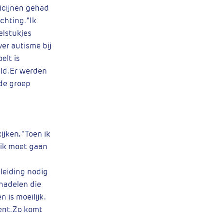
icijnen gehad
chting. “Ik
zelstukjes
ver autisme bij
elt is
ld. Er werden
 de groep
jken. “Toen ik
t ik moet gaan
leiding nodig
nadelen die
 is moeilijk.
ent. Zo komt