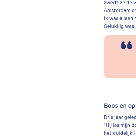
zwerft ze de w
Amsterdam om 
Ik was alleen 
Gelukkig was 
Boos en op
Drie jaar gele
“Hij las mijn 
het duidelijk