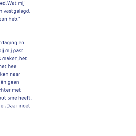
ed. Wat mij
jn vastgelegd.
aan heb.”
uitdaging en
ij mij past
s maken, het
het heel
eken naar
 bén geen
ochter met
autisme heeft,
der. Daar moet