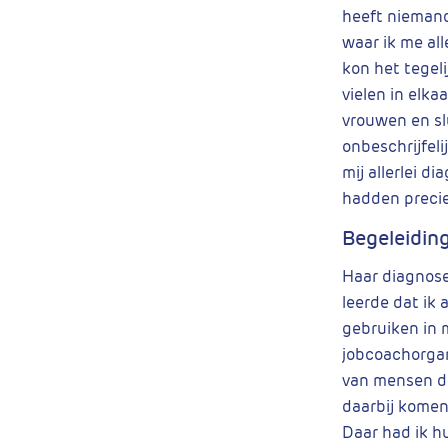
heeft niemand
waar ik me all
kon het tegeli
vielen in elka
vrouwen en slu
onbeschrijfeli
mij allerlei d
hadden precie
Begeleidin
Haar diagnose
leerde dat ik 
gebruiken in m
jobcoachorgan
van mensen di
daarbij komen 
Daar had ik hu