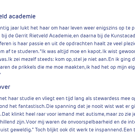
veld academie
tig jaar lukt het haar om haar leven weer enigszins op te p
in bij de Gerrit Rietveld Academie, en daarna bij de Kunstac
eren is haar passie en uit de opdrachten haalt ze veel plezi
om af te studeren. “Ik was altijd moe en kapot. Ik wist gewoo
s. Ik zei mezelf steeds: kom op, stel je niet aan. En ik ging 
waren de prikkels die me moe maakten, ik had het op mijn e
”
over
met haar studie en vliegt een tijd lang als stewardess mee 
vond het fantastisch. Die spanning dat je nooit wist wat er
. Dat klinkt heel raar voor iemand met autisme, maar zo zie 
hillend zijn. Voor mij waren de onvoorspelbaarheid en de in
 juist geweldig.” Toch blijkt ook dit werk te inspannend. Een t