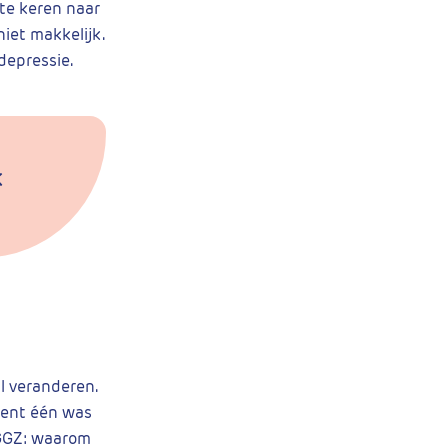
 te keren naar
iet makkelijk.
depressie.
k
l veranderen.
oment één was
 GGZ: waarom