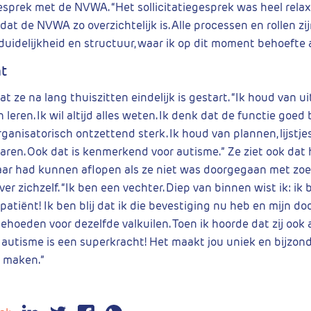
gesprek met de NVWA. “Het sollicitatiegesprek was heel relax
dat de NVWA zo overzichtelijk is. Alle processen en rollen zi
duidelijkheid en structuur, waar ik op dit moment behoefte 
t
 dat ze na lang thuiszitten eindelijk is gestart. “Ik houd van 
leren. Ik wil altijd alles weten. Ik denk dat de functie goed b
ganisatorisch ontzettend sterk. Ik houd van plannen, lijstje
aren. Ook dat is kenmerkend voor autisme.” Ze ziet ook dat 
ar had kunnen aflopen als ze niet was doorgegaan met zo
r zichzelf. “Ik ben een vechter. Diep van binnen wist ik: ik
patiënt! Ik ben blij dat ik die bevestiging nu heb en mijn d
hoeden voor dezelfde valkuilen. Toen ik hoorde dat zij ook 
: autisme is een superkracht! Het maakt jou uniek en bijzon
n maken.”