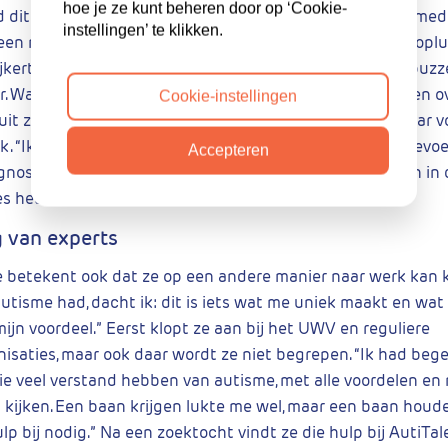
hoe je ze kunt beheren door op ‘Cookie-
 dit gezien? Ik heb zoveel behandelingen, opnames en med
instellingen’ te klikken.
een maar slechter door ging voelen.” Maar bovenal is er oplu
jkertijd wel uitschreeuwen van geluk: ja, dit is het! Alle puz
ar. Wat een opluchting.” Dorien volgt een aantal cursussen o
Cookie-instellingen
it zich aan bij een praatgroep. De herkenning die ze daar vo
jk. “Ik heb me mijn hele leven zo alleen en onbegrepen gevoe
Accepteren
iagnoses gegeven die gewoon niet klopten. Al die vrouwen in
s hetzelfde levensverhaal.”
g van experts
 betekent ook dat ze op een andere manier naar werk kan ki
autisme had, dacht ik: dit is iets wat me uniek maakt en wa
ijn voordeel.” Eerst klopt ze aan bij het UWV en reguliere
isaties, maar ook daar wordt ze niet begrepen. “Ik had bege
e veel verstand hebben van autisme, met alle voordelen en 
kijken. Een baan krijgen lukte me wel, maar een baan houden
lp bij nodig.” Na een zoektocht vindt ze die hulp bij AutiTal