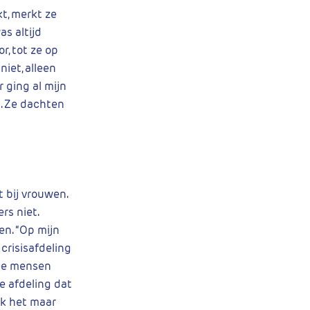
kt, merkt ze
as altijd
r, tot ze op
niet, alleen
 ging al mijn
. Ze dachten
t bij vrouwen.
rs niet.
en. “Op mijn
crisisafdeling
wee mensen
ie afdeling dat
ik het maar