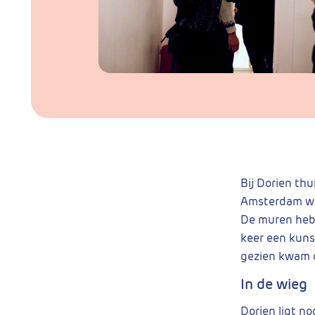
Bij Dorien thu
Amsterdam won
De muren hebb
keer een kuns
gezien kwam d
In de wieg
Dorien ligt no