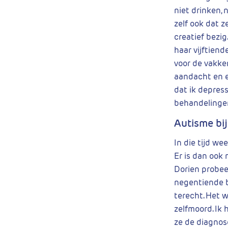
niet drinken, n
zelf ook dat ze
creatief bezig
haar vijftiend
voor de vakken
aandacht en e
dat ik depres
behandelingen.
Autisme bi
In die tijd we
Er is dan ook 
Dorien probeer
negentiende b
terecht. Het w
zelfmoord. Ik 
ze de diagnose