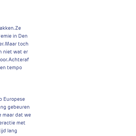
akken. Ze
ademie in Den
er. Maar toch
n niet wat er
door. Achteraf
igen tempo
op Europese
 ging gebeuren
je maar dat we
teractie met
ijd lang