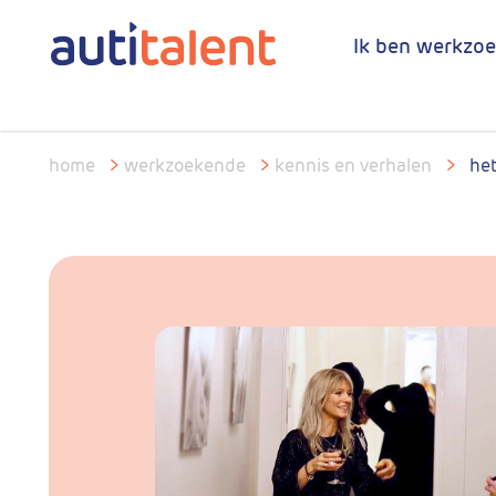
Ik ben werkzo
home
>
werkzoekende
>
kennis en verhalen
>
het