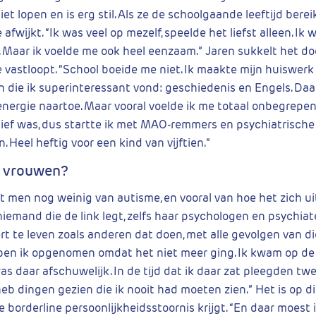
iet lopen en is erg stil. Als ze de schoolgaande leeftijd berei
 afwijkt. “Ik was veel op mezelf, speelde het liefst alleen. Ik w
. Maar ik voelde me ook heel eenzaam.” Jaren sukkelt het doo
e vastloopt. “School boeide me niet. Ik maakte mijn huiswerk 
 die ik superinteressant vond: geschiedenis en Engels. Daar
nergie naartoe. Maar vooral voelde ik me totaal onbegrepen
sief was, dus startte ik met MAO-remmers en psychiatrische
 Heel heftig voor een kind van vijftien.”
j vrouwen?
et men nog weinig van autisme, en vooral van hoe het zich ui
niemand die de link legt, zelfs haar psychologen en psychiate
t te leven zoals anderen dat doen, met alle gevolgen van di
en ik opgenomen omdat het niet meer ging. Ik kwam op de 
as daar afschuwelijk. In de tijd dat ik daar zat pleegden t
heb dingen gezien die ik nooit had moeten zien.” Het is op d
 borderline persoonlijkheidsstoornis krijgt. “En daar moest 