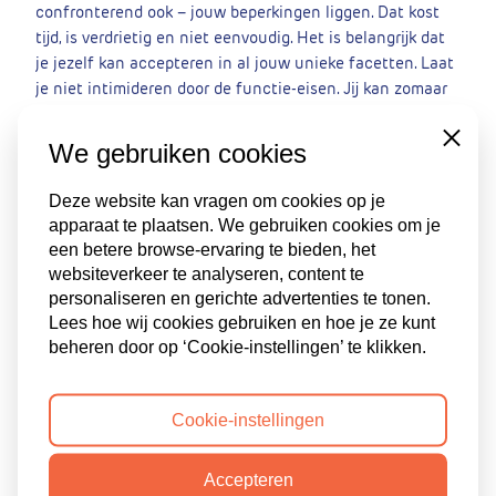
confronterend ook – jouw beperkingen liggen. Dat kost
tijd, is verdrietig en niet eenvoudig. Het is belangrijk dat
je jezelf kan accepteren in al jouw unieke facetten. Laat
je niet intimideren door de functie-eisen. Jij kan zomaar
precies zijn waar het bedrijf naar op zoek is!
Close
We gebruiken cookies
Deze website kan vragen om cookies op je
Deel dit verhaal:
apparaat te plaatsen. We gebruiken cookies om je
een betere browse-ervaring te bieden, het
websiteverkeer te analyseren, content te
Andere verhalen
personaliseren en gerichte advertenties te tonen.
Lees hoe wij cookies gebruiken en hoe je ze kunt
beheren door op ‘Cookie-instellingen’ te klikken.
Cookie-instellingen
Accepteren