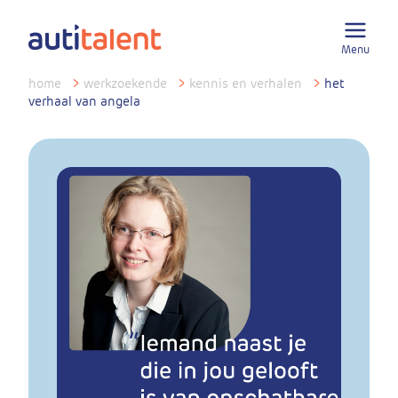
Menu
home
>
werkzoekende
>
kennis en verhalen
>
het
verhaal van angela