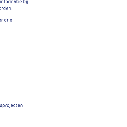
informatie bij
orden.
r drie
tsprojecten