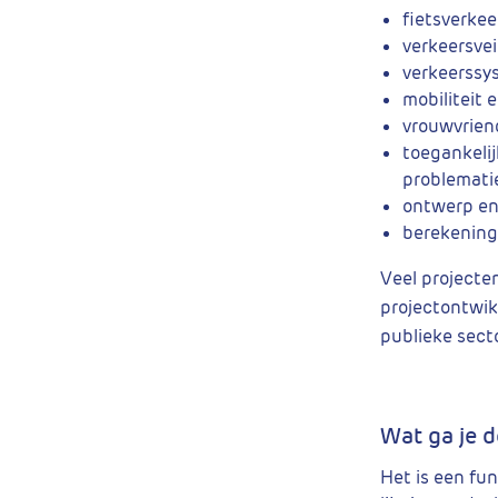
fietsverkee
verkeersvei
verkeerssy
mobiliteit 
vrouwvriende
toegankelij
problemati
ontwerp en
berekening
Veel projecten
projectontwik
publieke secto
Wat ga je 
Het is een fu