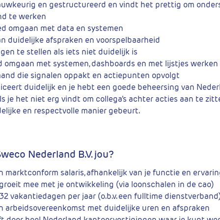
auwkeurig en gestructureerd en vindt het prettig om onde
nd te werken
ed omgaan met data en systemen
n duidelijke afspraken en voorspelbaarheid
gen te stellen als iets niet duidelijk is
d omgaan met systemen, dashboards en met lijstjes werken
mand die signalen oppakt en actiepunten opvolgt
ceert duidelijk en je hebt een goede beheersing van Neder
ls je het niet erg vindt om collega’s achter acties aan te zitt
elijke en respectvolle manier gebeurt.
Sweco Nederland B.V. jou?
en marktconform salaris, afhankelijk van je functie en ervari
 groeit mee met je ontwikkeling (via loonschalen in de cao)
 32 vakantiedagen per jaar (o.b.v. een fulltime dienstverband
en arbeidsovereenkomst met duidelijke uren en afspraken
t door heel Nederland kantoorvestigingen waar je kunt wer