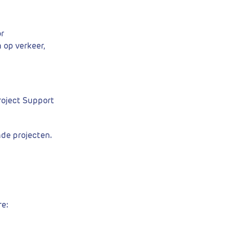
or
 op verkeer,
roject Support
nde projecten.
re: