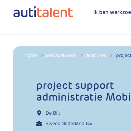
Ik ben werkzo
home
>
werkzoekende
>
vacatures
>
projec
project support
administratie Mobil
De Bilt
Sweco Nederland B.V.