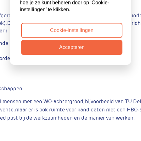
?
hoe je ze kunt beheren door op ‘Cookie-
instellingen’ te klikken.
geronde opleiding (bijvoorbeeld in mobiliteit, verkeerskunde
ek). De afdeling staat open voor verschillende opleidingsric
an:
Cookie-instellingen
unde
Accepteren
 ordening
schappen
l mensen met een WO-achtergrond, bijvoorbeeld van TU Del
Twente, maar er is ook ruimte voor kandidaten met een HBO-
goed past bij de werkzaamheden en de manier van werken.