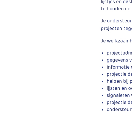
lijstjes en da
te houden en 
Je ondersteun
projecten tege
Je werkzaamhe
projectadm
gegevens v
informatie
projectleid
helpen bij 
lijsten en 
signaleren
projectleid
ondersteune