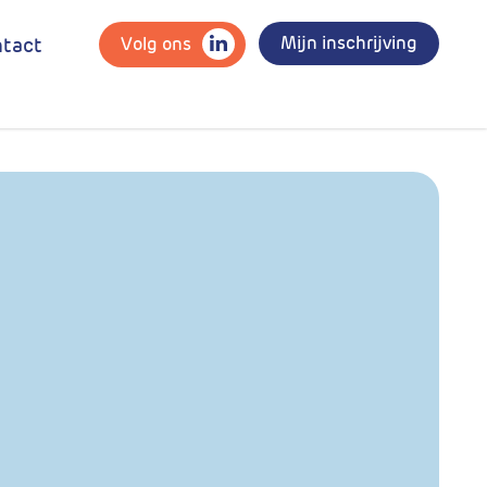
Mijn inschrijving
Volg ons
tact