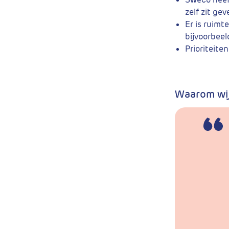
zelf zit ge
Er is ruimt
bijvoorbeel
Prioriteit
Waarom wij