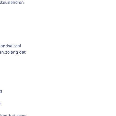
rsteunend en
landse taal
en, zolang dat
ng
)
ken, het team