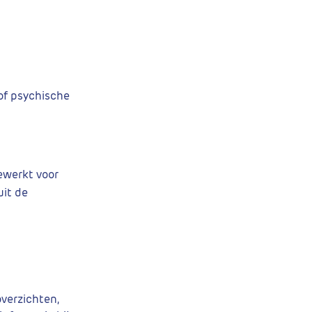
of psychische
gewerkt voor
it de
verzichten,