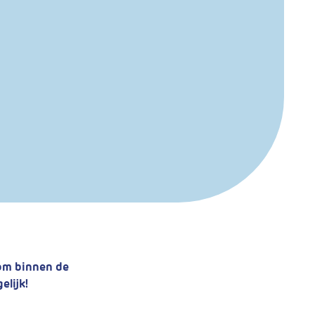
k om binnen de
elijk!