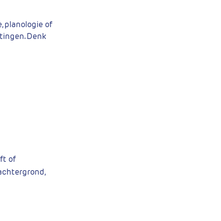
, planologie of
htingen. Denk
ft of
achtergrond,