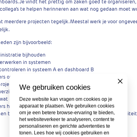
shboards. Je vindt het prettig om zaken goed te organiseren, 
collega’s te helpen herinneren aan wat nog gedaan moet w
t meerdere projecten tegelijk. Meestal werk je voor ongevee
lijk.
den zijn bijvoorbeeld:
inistratie bijhouden
erwerken in systemen
 controleren in systeem A en dashboard B
ers ondersteunen bij financiële voortgang
Close
projectbeheersing
We gebruiken cookies
overzichten maken en bijhouden
 wat nog openstaat of ontbreekt
Deze website kan vragen om cookies op je
ers herinneren aan acties of deadlines
apparaat te plaatsen. We gebruiken cookies
om je een betere browse-ervaring te bieden,
n bij administratieve en financiële taken binnen mobilitei
het websiteverkeer te analyseren, content te
personaliseren en gerichte advertenties te
tonen. Lees hoe wij cookies gebruiken en