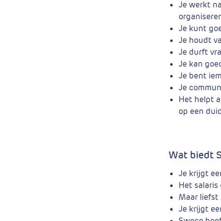
Je werkt n
organisere
Je kunt go
Je houdt va
Je durft vra
Je kan goe
Je bent ie
Je communi
Het helpt a
op een duid
Wat biedt 
Je krijgt e
Het salaris
Maar liefst
Je krijgt e
Sweco heef