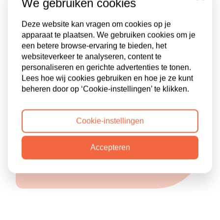
Close
We gebruiken cookies
urige werkweek
Een rustige en goede inwerkperiode
Deze website kan vragen om cookies op je
apparaat te plaatsen. We gebruiken cookies om je
een betere browse-ervaring te bieden, het
Waarom wij dit een leuke vacature
websiteverkeer te analyseren, content te
personaliseren en gerichte advertenties te tonen.
vinden?
Lees hoe wij cookies gebruiken en hoe je ze kunt
beheren door op ‘Cookie-instellingen’ te klikken.
Cookie-instellingen
Een functie in een gestructureerde
omgeving waarbij jouw
Accepteren
nauwkeurigheid zeer wordt
gewaardeerd!