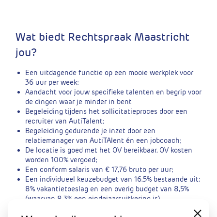
Wat biedt Rechtspraak Maastricht
jou?
Een uitdagende functie op een mooie werkplek voor
36 uur per week;
Aandacht voor jouw specifieke talenten en begrip voor
de dingen waar je minder in bent
Begeleiding tijdens het sollicitatieproces door een
recruiter van AutiTalent;
Begeleiding gedurende je inzet door een
relatiemanager van AutiTAlent én een jobcoach;
De locatie is goed met het OV bereikbaar, OV kosten
worden 100% vergoed;
Een conform salaris van € 17,76 bruto per uur;
Een individueel keuzebudget van 16,5% bestaande uit:
8% vakantietoeslag en een overig budget van 8,5%
(waarvan 8,3% een eindejaarsuitkering is)
28,88 vakantiedagen per jaar op basis van een 36-