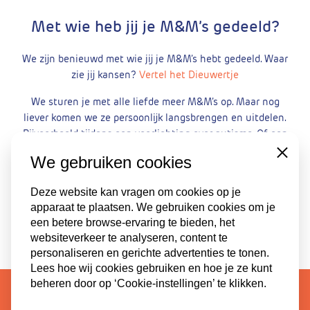
Met wie heb jij je M&M’s gedeeld?
We zijn benieuwd met wie jij je M&M’s hebt gedeeld. Waar
zie jij kansen?
Vertel het Dieuwertje
We sturen je met alle liefde meer M&M’s op. Maar nog
liever komen we ze persoonlijk langsbrengen en uitdelen.
Bijvoorbeeld tijdens een voorlichting over autisme. Of een
draagvlaksessie. We sparren graag over hoe we autisme
Close
We gebruiken cookies
in de schijnwerpers kunnen zetten in jouw organisatie!
Neem hiervoor contact op met collega Henk
Deze website kan vragen om cookies op je
apparaat te plaatsen. We gebruiken cookies om je
een betere browse-ervaring te bieden, het
Deel dit verhaal:
websiteverkeer te analyseren, content te
personaliseren en gerichte advertenties te tonen.
Lees hoe wij cookies gebruiken en hoe je ze kunt
beheren door op ‘Cookie-instellingen’ te klikken.