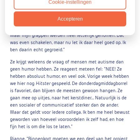
Cookie-instellingen
gescheiden.
Sarcastische grappen
Accepteren
Dan schiet Lisette in de lach: “Ik ben nogal sarcastisch.
Maar mijn grappen werden heel letterlijk genomen. Dat
was even schakelen, maar nu let ik daar heel goed op. Ik
ben daarin echt gegroeid.”
Ze krijgt weleens de vraag of mensen met autisme dan
geen humor hebben. Ze reageert meteen fel: “NEE! Ze
hebben absoluut humor, en veel ook. Vorige week hebben
we hier nog
Hitster
gespeeld. De donderdagmiddagborrel
is favoriet, dan blijven de meesten gewoon hangen. Ze
gaan mee op uitjes, naar het kerstdiner… Natuurlijk is de
een socialer of communicatief sterker dan de ander.
Maar dat geldt voor íedere collega. Ik ben me heel bewust
geworden van hoeveel vooroordelen ik zelf had, en hoe
fijn het is om die los te laten.”
Rianne. “Binnenkort moeten we een deel van het project