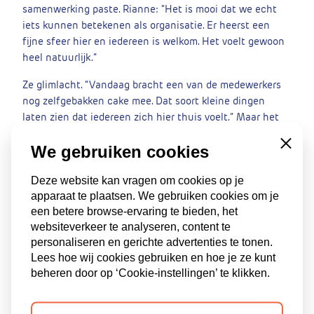
samenwerking paste. Rianne: “Het is mooi dat we echt
iets kunnen betekenen als organisatie. Er heerst een
fijne sfeer hier en iedereen is welkom. Het voelt gewoon
heel natuurlijk.”
Ze glimlacht. “Vandaag bracht een van de medewerkers
nog zelfgebakken cake mee. Dat soort kleine dingen
laten zien dat iedereen zich hier thuis voelt.” Maar het
gaat verder dan dat. “Er zit een bepaalde strijdlust in het
We gebruiken cookies
Close
team: wij doen dit samen, we gaan knallen! Dat is heel
mooi om te zien.”
Deze website kan vragen om cookies op je
Lisette herinnert zich een bijzonder moment: “Ik had
apparaat te plaatsen. We gebruiken cookies om je
echt… bijna tranen in mijn ogen toen er laatst een
een betere browse-ervaring te bieden, het
AutiTalent door de gang húppelde. Dat bevestigde: ja, het
websiteverkeer te analyseren, content te
is zó goed dat we dit gedaan hebben.” Ze zag niet alleen
personaliseren en gerichte advertenties te tonen.
het effect op het project, maar ook op de mensen zelf.
Lees hoe wij cookies gebruiken en hoe je ze kunt
beheren door op ‘Cookie-instellingen’ te klikken.
“We maken een aantal talenten super blij én wij zijn
ermee geholpen. Dat maakt het bijzonder. We zijn echt
een team met elkaar, het voelt helemaal niet