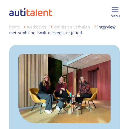
Menu
home
>
werkgever
>
kennis en verhalen
>
interview
met stichting kwaliteitsregister jeugd