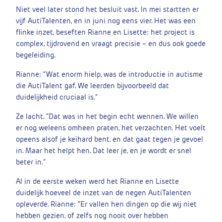
Niet veel later stond het besluit vast. In mei startten er
vijf AutiTalenten, en in juni nog eens vier. Het was een
flinke inzet, beseften Rianne en Lisette: het project is
complex, tijdrovend en vraagt precisie – en dus ook goede
begeleiding.
Rianne: “Wat enorm hielp, was de introductie in autisme
die AutiTalent gaf. We leerden bijvoorbeeld dat
duidelijkheid cruciaal is.”
Ze lacht. “Dat was in het begin echt wennen. We willen
er nog weleens omheen praten, het verzachten. Het voelt
opeens alsof je keihard bent, en dat gaat tegen je gevoel
in. Maar het helpt hen. Dat leer je, en je wordt er snel
beter in.”
Al in de eerste weken werd het Rianne en Lisette
duidelijk hoeveel de inzet van de negen AutiTalenten
opleverde. Rianne: “Er vallen hen dingen op die wij niet
hebben gezien, of zelfs nog nooit over hebben