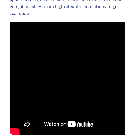
een jobcoach. Barbara legt uit wat een relatiemanager
zoal doet: