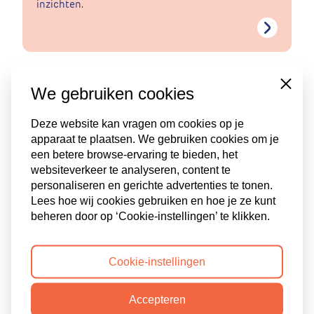
inzichten.
Close
We gebruiken cookies
On demand webinar: hoe
Deze website kan vragen om cookies op je
benut je de talenten van
apparaat te plaatsen. We gebruiken cookies om je
mensen met autisme?
een betere browse-ervaring te bieden, het
websiteverkeer te analyseren, content te
personaliseren en gerichte advertenties te tonen.
In deze on demand webinar luister je naar de
Lees hoe wij cookies gebruiken en hoe je ze kunt
ervaringen van Alliander met autisme op de
beheren door op ‘Cookie-instellingen’ te klikken.
werkvloer, en krijg je tips!
Cookie-instellingen
Accepteren