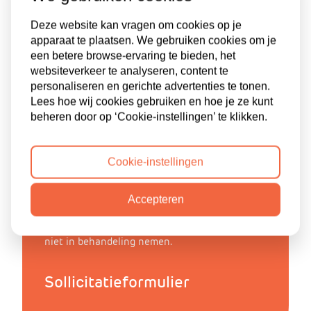
Interesse?
Deze website kan vragen om cookies op je
apparaat te plaatsen. We gebruiken cookies om je
Heb je interesse in deze functie? Stuur een
een betere browse-ervaring te bieden, het
korte motivatie via dit sollicitatieformulier.
websiteverkeer te analyseren, content te
personaliseren en gerichte advertenties te tonen.
Reageer zo snel mogelijk! De vacature wordt
Lees hoe wij cookies gebruiken en hoe je ze kunt
gesloten als we een passende kandidaat
beheren door op ‘Cookie-instellingen’ te klikken.
hebben gevonden.
Voldoe je niet aan alle eisen? Reageer dan
toch. Veel eisen zijn bespreekbaar en we
Cookie-instellingen
denken graag met je mee.
Accepteren
Sta je nog niet ingeschreven als werkzoekende
bij AutiTalent?
Schrijf
je
dan
eerst
in
.
Zonder
deze inschrijving kunnen we jouw sollicitatie
niet in behandeling nemen.
Sollicitatieformulier