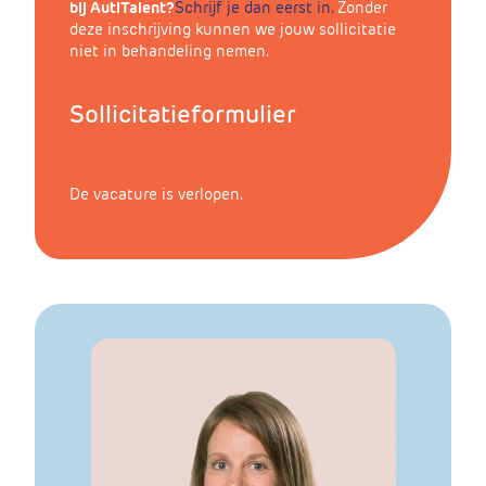
bij AutiTalent?
Schrijf
je
dan
eerst
in
.
Zonder
deze inschrijving kunnen we jouw sollicitatie
niet in behandeling nemen.
Sollicitatieformulier
De vacature is verlopen.