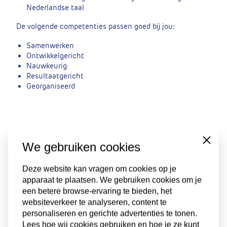
Nederlandse taal
De volgende competenties passen goed bij jou:
Samenwerken
Ontwikkelgericht
Nauwkeurig
Resultaatgericht
Georganiseerd
Wat biedt Belastingdienst jou?
Close
We gebruiken cookies
De Belastingdienst biedt een veilige en prettige
werkomgeving waar de ruimte geboden wordt ervaring,
Deze website kan vragen om cookies op je
kennis en talenten verder te ontwikkelen. Hierbij wordt
apparaat te plaatsen. We gebruiken cookies om je
ondersteuning geboden door een teamleider, een
een betere browse-ervaring te bieden, het
werkbegeleider en een interne jobcoach.
websiteverkeer te analyseren, content te
Inschaling in schaal 4 CAO Rijk, start bij € 12,86 per uur.
personaliseren en gerichte advertenties te tonen.
Lees hoe wij cookies gebruiken en hoe je ze kunt
Werkdagen en -tijden worden in onderling overleg